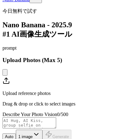
今日無料で試す
Nano Banana - 2025.9
#1 AI画像生成ツール
prompt
Upload Photos (Max 5)
Upload reference photos
Drag & drop or click to select images
Describe Your Photo Vision
0
/500
Auto
1
image
Generate