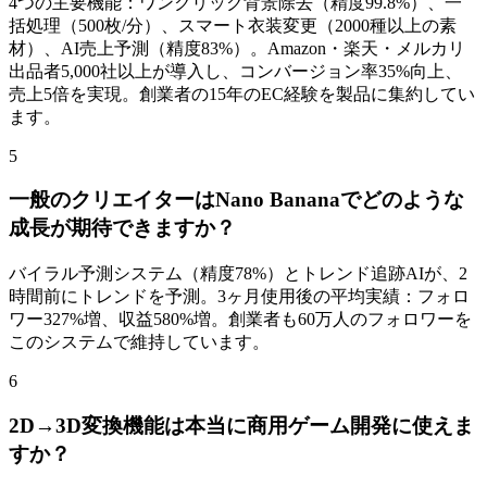
4つの主要機能：ワンクリック背景除去（精度99.8%）、一
括処理（500枚/分）、スマート衣装変更（2000種以上の素
材）、AI売上予測（精度83%）。Amazon・楽天・メルカリ
出品者5,000社以上が導入し、コンバージョン率35%向上、
売上5倍を実現。創業者の15年のEC経験を製品に集約してい
ます。
5
一般のクリエイターはNano Bananaでどのような
成長が期待できますか？
バイラル予測システム（精度78%）とトレンド追跡AIが、2
時間前にトレンドを予測。3ヶ月使用後の平均実績：フォロ
ワー327%増、収益580%増。創業者も60万人のフォロワーを
このシステムで維持しています。
6
2D→3D変換機能は本当に商用ゲーム開発に使えま
すか？