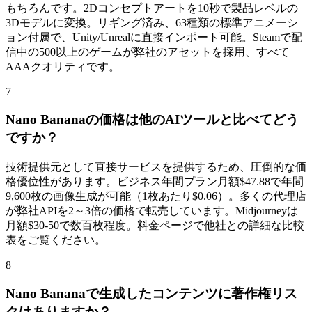
もちろんです。2Dコンセプトアートを10秒で製品レベルの
3Dモデルに変換。リギング済み、63種類の標準アニメーシ
ョン付属で、Unity/Unrealに直接インポート可能。Steamで配
信中の500以上のゲームが弊社のアセットを採用、すべて
AAAクオリティです。
7
Nano Bananaの価格は他のAIツールと比べてどう
ですか？
技術提供元として直接サービスを提供するため、圧倒的な価
格優位性があります。ビジネス年間プラン月額$47.88で年間
9,600枚の画像生成が可能（1枚あたり$0.06）。多くの代理店
が弊社APIを2～3倍の価格で転売しています。Midjourneyは
月額$30-50で数百枚程度。料金ページで他社との詳細な比較
表をご覧ください。
8
Nano Bananaで生成したコンテンツに著作権リス
クはありますか？